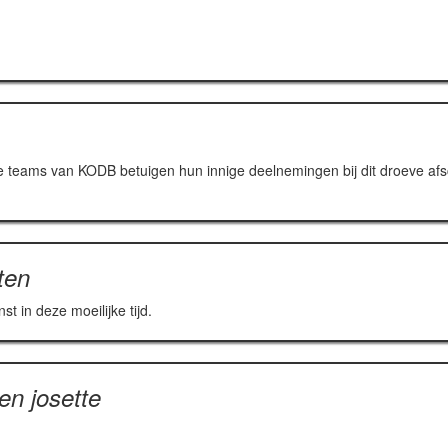
lle teams van KODB betuigen hun innige deelnemingen bij dit droeve af
ten
 in deze moeilijke tijd.
n josette