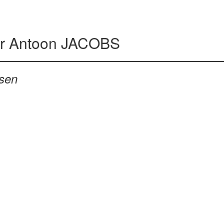
or
Antoon JACOBS
ssen