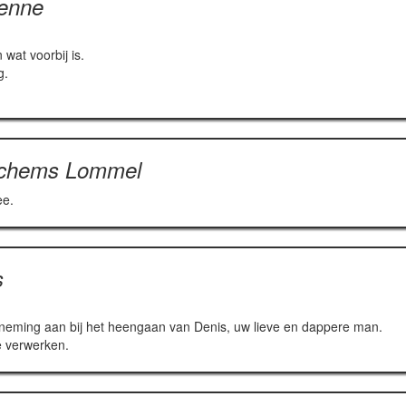
ienne
wat voorbij is.
g.
ochems Lommel
ee.
s
neming aan bij het heengaan van Denis, uw lieve en dappere man.
e verwerken.