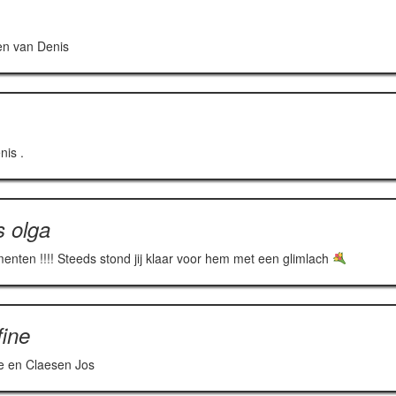
den van Denis
nis .
 olga
omenten !!!! Steeds stond jij klaar voor hem met een glimlach
fine
ne en Claesen Jos