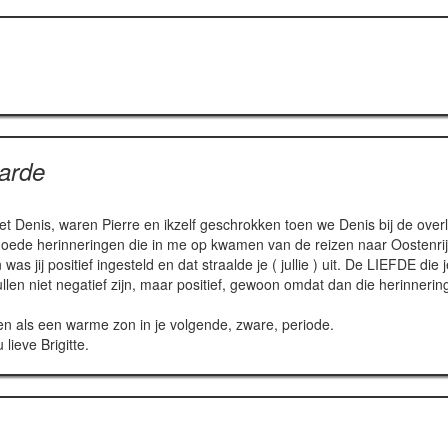
arde
met Denis, waren Pierre en ikzelf geschrokken toen we Denis bij de over
 goede herinneringen die in me op kwamen van de reizen naar Oostenri
s jij positief ingesteld en dat straalde je ( jullie ) uit. De LIEFDE die 
len niet negatief zijn, maar positief, gewoon omdat dan die herinner
en als een warme zon in je volgende, zware, periode.
lieve Brigitte.