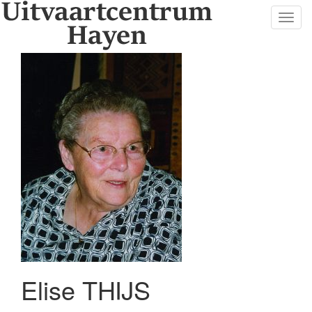
Toggl
navig
Elise THIJS