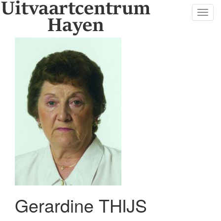
Toggl
navig
Gerardine THIJS