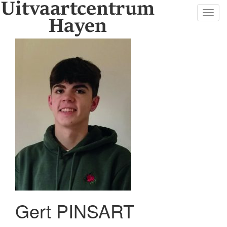
Toggl
navig
Gert PINSART