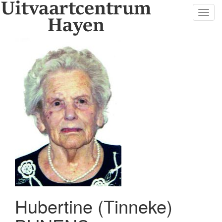
Toggl
navig
Hubertine (Tinneke)