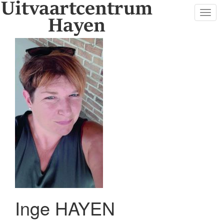
Toggl
navig
Inge HAYEN