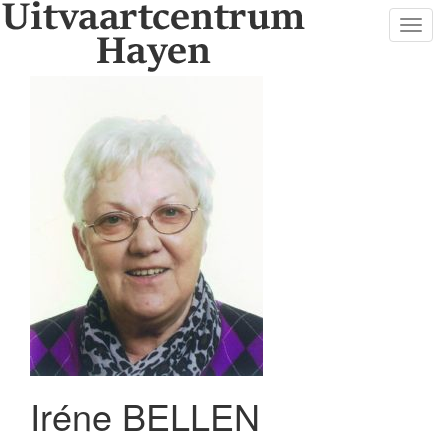
Toggl
navig
Iréne BELLEN