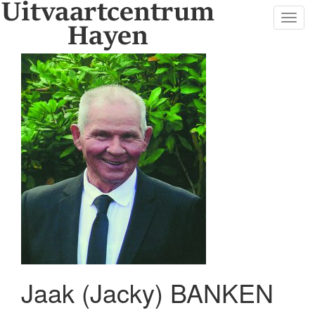
Toggl
navig
Jaak (Jacky) BANKEN