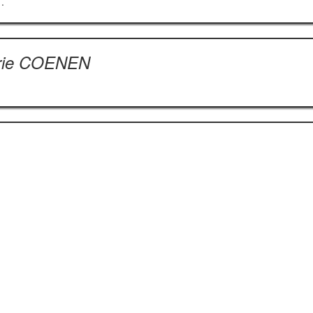
.
arie COENEN