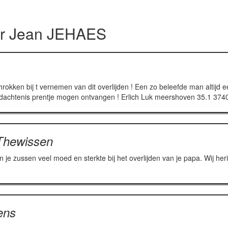
or
Jean JEHAES
rokken bij t vernemen van dit overlijden ! Een zo beleefde man altijd ee
gedachtenis prentje mogen ontvangen ! Erlich Luk meershoven 35.1 3740 B
-Thewissen
 je zussen veel moed en sterkte bij het overlijden van je papa. Wij heri
ens