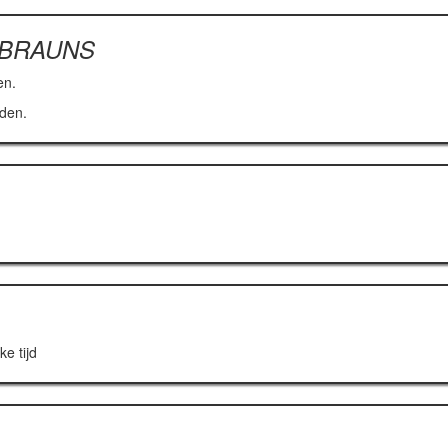
 BRAUNS
en.
jden.
e tijd