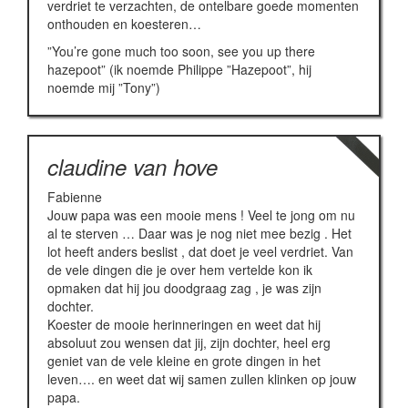
verdriet te verzachten, de ontelbare goede momenten
onthouden en koesteren…
”You’re gone much too soon, see you up there
hazepoot” (ik noemde Philippe ”Hazepoot”, hij
noemde mij ”Tony”)
claudine van hove
Fabienne
Jouw papa was een mooie mens ! Veel te jong om nu
al te sterven … Daar was je nog niet mee bezig . Het
lot heeft anders beslist , dat doet je veel verdriet. Van
de vele dingen die je over hem vertelde kon ik
opmaken dat hij jou doodgraag zag , je was zijn
dochter.
Koester de mooie herinneringen en weet dat hij
absoluut zou wensen dat jij, zijn dochter, heel erg
geniet van de vele kleine en grote dingen in het
leven…. en weet dat wij samen zullen klinken op jouw
papa.