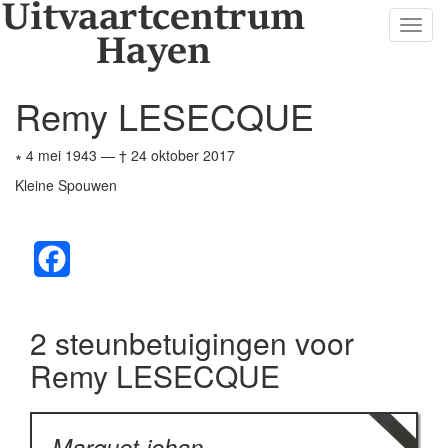
Toggl
navig
Remy LESECQUE
∗ 4 mei 1943
—
† 24 oktober 2017
Kleine Spouwen
Facebook
2 steunbetuigingen voor
Remy LESECQUE
Marquet johan