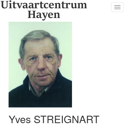
Toggl
navig
Yves STREIGNART